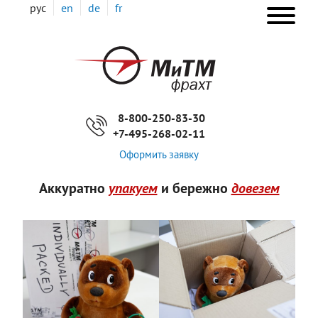
Перейти
рус
en
de
fr
к
основному
ОС
содержанию
НА
8-800-250-83-30
+7-495-268-02-11
Оформить заявку
Аккуратно
упакуем
и бережно
довезем