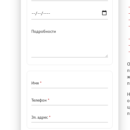
Подробности
О
п
ж
Контактные
п
Имя
данные
Н
о
Телефон
ц
п
Эл. адрес