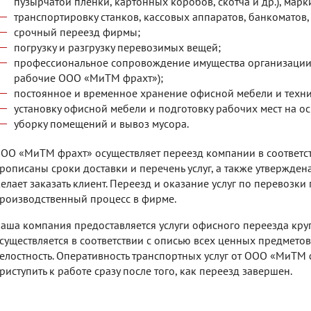
пузырчатой пленки, картонных коробов, скотча и др.), мар
транспортировку станков, кассовых аппаратов, банкоматов,
срочный переезд фирмы;
погрузку и разгрузку перевозимых вещей;
профессиональное сопровождение имущества организации
рабочие ООО «МиТМ фрахт»);
постоянное и временное хранение офисной мебели и техни
установку офисной мебели и подготовку рабочих мест на о
уборку помещений и вывоз мусора.
ОО «МиТМ фрахт» осуществляет переезд компании в соответс
рописаны сроки доставки и перечень услуг, а также утвержден
елает заказать клиент. Переезд и оказание услуг по перевозки
роизводственный процесс в фирме.
аша компания предоставляется услуги офисного переезда кру
существляется в соответствии с описью всех ценных предметов,
елостность. Оперативность транспортных услуг от ООО «МиТМ
риступить к работе сразу после того, как переезд завершен.