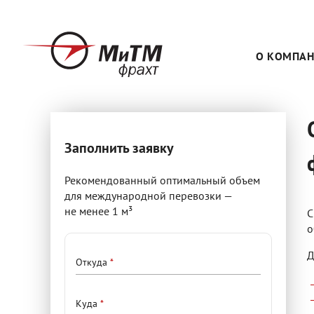
Перейти
к
основному
содержанию
О КОМПА
ОСНОВНАЯ
НАВИГАЦИЯ
Заполнить заявку
Рекомендованный оптимальный объем
для международной перевозки —
не менее 1 м³
С
о
Подробности
Д
Откуда
переезда
Куда